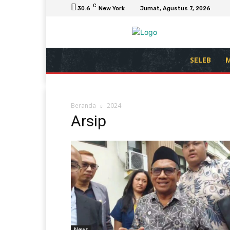
C
30.6
New York
Jumat, Agustus 7, 2026
SELEB
M
Beranda
2024
Arsip
News