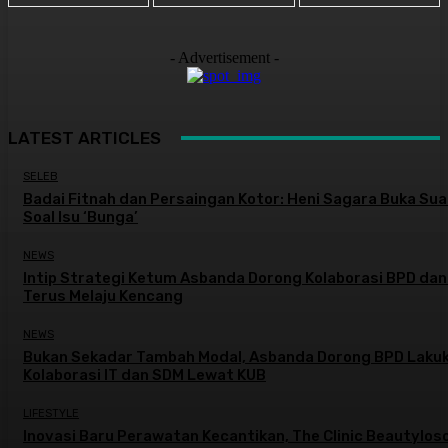
- Advertisement -
LATEST ARTICLES
SELEB
Badai Fitnah dan Persaingan Kotor: Heni Sagara Buka Sua
Soal Isu ‘Bunga’
NEWS
Intip Strategi Ketum Asbanda Dorong Kolaborasi BPD da
Terus Melaju Kencang
NEWS
Bukan Sekadar Tambah Modal, Asbanda Dorong BPD Laku
Kolaborasi IT dan SDM Lewat KUB
LIFESTYLE
Inovasi Baru Perawatan Kecantikan, The Clinic Beautylos