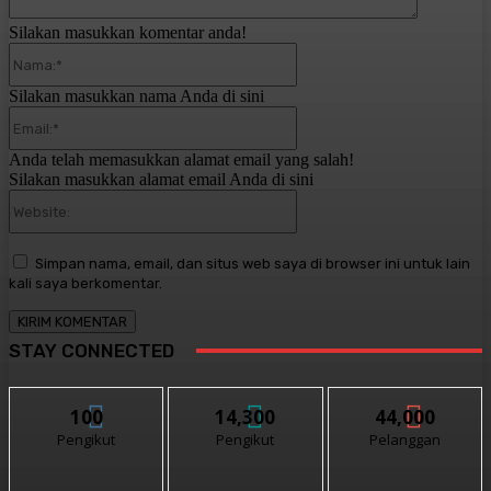
Silakan masukkan komentar anda!
Nama:*
Silakan masukkan nama Anda di sini
Email:*
Anda telah memasukkan alamat email yang salah!
Silakan masukkan alamat email Anda di sini
Website:
Simpan nama, email, dan situs web saya di browser ini untuk lain
kali saya berkomentar.
STAY CONNECTED
100
14,300
44,000
Pengikut
Pengikut
Pelanggan