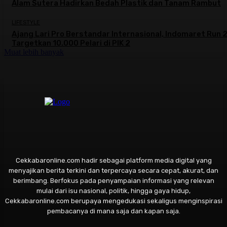
Alam Sutera Hadirkan Bedah Plastik dan Tanam Rambut
LIFESTYLE
Ajang Lari Pro Berstandar Internasional, Indomaret Run
Targetkan 10.000 Pelari di PIK 2
Muat lebih banyak
Cekkabaronline.com hadir sebagai platform media digital yang
menyajikan berita terkini dan terpercaya secara cepat, akurat, dan
berimbang. Berfokus pada penyampaian informasi yang relevan
mulai dari isu nasional, politik, hingga gaya hidup,
Cekkabaronline.com berupaya mengedukasi sekaligus menginspirasi
pembacanya di mana saja dan kapan saja.