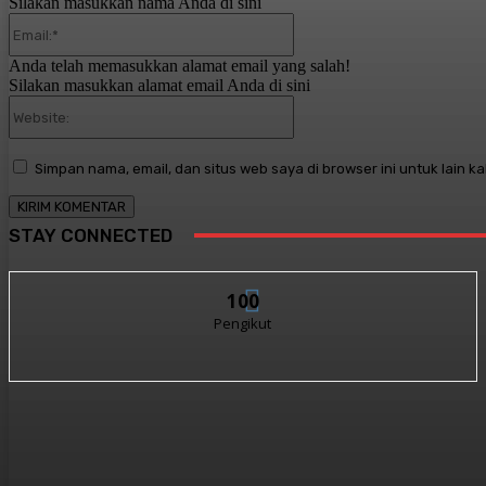
Silakan masukkan nama Anda di sini
Email:*
Anda telah memasukkan alamat email yang salah!
Silakan masukkan alamat email Anda di sini
Website:
Simpan nama, email, dan situs web saya di browser ini untuk lain ka
STAY CONNECTED
100
Pengikut