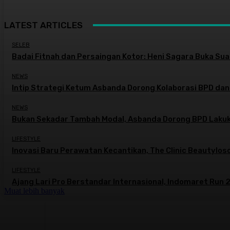
LATEST ARTICLES
SELEB
Badai Fitnah dan Persaingan Kotor: Heni Sagara Buka Suar
NEWS
Intip Strategi Ketum Asbanda Dorong Kolaborasi BPD dan
NEWS
Bukan Sekadar Tambah Modal, Asbanda Dorong BPD Lakuk
LIFESTYLE
Inovasi Baru Perawatan Kecantikan, The Clinic Beautylo
LIFESTYLE
Ajang Lari Pro Berstandar Internasional, Indomaret Run 2
Muat lebih banyak