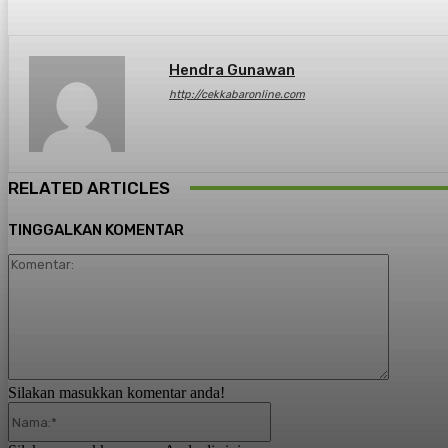
Hendra Gunawan
http://cekkabaronline.com
RELATED ARTICLES
TINGGALKAN KOMENTAR
Komentar
Silakan masukkan komentar anda!
Nama:*