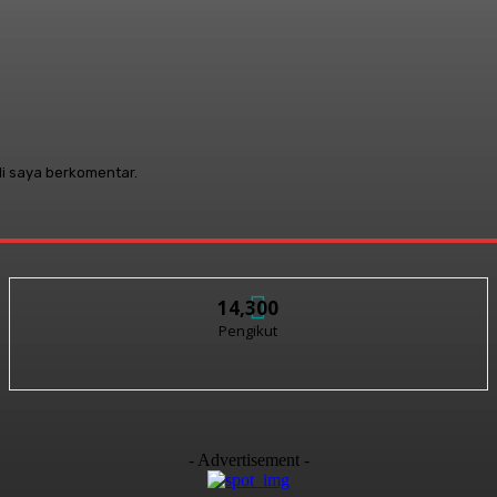
li saya berkomentar.
14,300
Pengikut
- Advertisement -