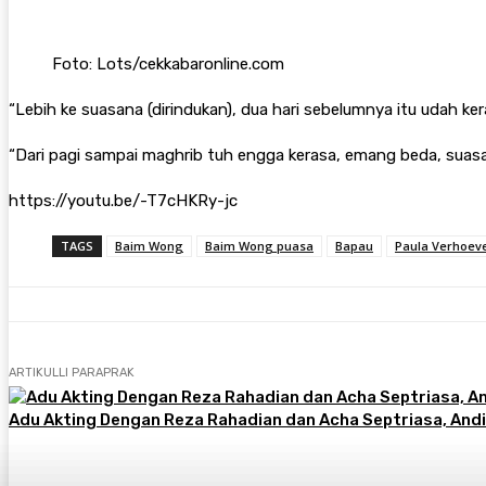
Foto: Lots/cekkabaronline.com
“Lebih ke suasana (dirindukan), dua hari sebelumnya itu udah k
“Dari pagi sampai maghrib tuh engga kerasa, emang beda, suasa
https://youtu.be/-T7cHKRy-jc
TAGS
Baim Wong
Baim Wong puasa
Bapau
Paula Verhoev
ARTIKULLI PARAPRAK
Adu Akting Dengan Reza Rahadian dan Acha Septriasa, And