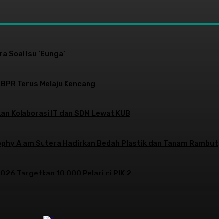
a Soal Isu ‘Bunga’
 BPR Terus Melaju Kencang
an Kolaborasi IT dan SDM Lewat KUB
sophy Alam Sutera Hadirkan Bedah Plastik dan Tanam Rambut
026 Targetkan 10.000 Pelari di PIK 2