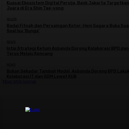
Kuasai Ekosistem Digital Persija, Bank Jakarta Targetkan
Juara di Era Shin Tae-yong
SELEB
Badai Fitnah dan Persaingan Kotor: Heni Sagara Buka Sua
Soal Isu ‘Bunga’
NEWS
Intip Strategi Ketum Asbanda Dorong Kolaborasi BPD da
Terus Melaju Kencang
NEWS
Bukan Sekadar Tambah Modal, Asbanda Dorong BPD Laku
Kolaborasi IT dan SDM Lewat KUB
Muat lebih banyak