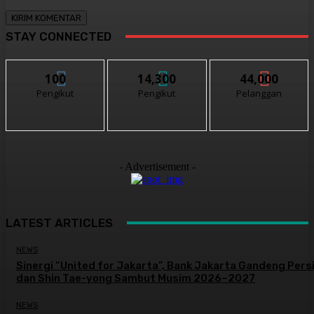
STAY CONNECTED
100
14,300
44,000
Pengikut
Pengikut
Pelanggan
- Advertisement -
LATEST ARTICLES
NEWS
Sinergi “United for Jakarta”, Bank Jakarta Gandeng Persi
dan Shin Tae-yong Sambut Musim 2026–2027
NEWS