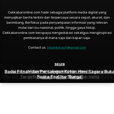
Cekkabaronline.com hadir sebagai platform media digital yang
menyajikan berita terkini dan terpercaya secara cepat, akurat, dan
berimbang. Berfokus pada penyampaian informasi yang relevan
mulai dari isu nasional, politik, hingga gaya hidup,
Cekkabaronline.com berupaya mengedukasi sekaligus menginspirasi
pembacanya di mana saja dan kapan saja.
Contact us:
hitamkeras11@gmail.com
SELEB
NEWS
NEWS
Badai Fitnah dan Persaingan Kotor: Heni Sagara Buk
Sinergi “United for Jakarta”, Bank Jakarta Gandeng
Kuasai Ekosistem Digital Persija, Bank Jakarta
© Copyright - Cekkabaronline.com
Persija dan Shin Tae-yong Sambut Musim 2026–202
Targetkan Juara di Era Shin Tae-yong
Suara Soal Isu ‘Bunga’
Indeks
About
Contact