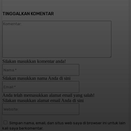
TINGGALKAN KOMENTAR
Komentar:
Silakan masukkan komentar anda!
Nama:*
Silakan masukkan nama Anda di sini
Email:*
Anda telah memasukkan alamat email yang salah!
Silakan masukkan alamat email Anda di sini
Website:
Simpan nama, email, dan situs web saya di browser ini untuk lain
kali saya berkomentar.