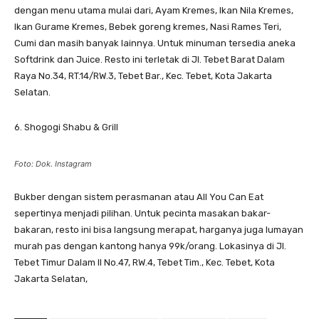
dengan menu utama mulai dari, Ayam Kremes, Ikan Nila Kremes,
Ikan Gurame Kremes, Bebek goreng kremes, Nasi Rames Teri,
Cumi dan masih banyak lainnya. Untuk minuman tersedia aneka
Softdrink dan Juice. Resto ini terletak di Jl. Tebet Barat Dalam
Raya No.34, RT.14/RW.3, Tebet Bar., Kec. Tebet, Kota Jakarta
Selatan.
6. Shogogi Shabu & Grill
Foto: Dok. Instagram
Bukber dengan sistem perasmanan atau All You Can Eat
sepertinya menjadi pilihan. Untuk pecinta masakan bakar-
bakaran, resto ini bisa langsung merapat, harganya juga lumayan
murah pas dengan kantong hanya 99k/orang. Lokasinya di Jl.
Tebet Timur Dalam II No.47, RW.4, Tebet Tim., Kec. Tebet, Kota
Jakarta Selatan,