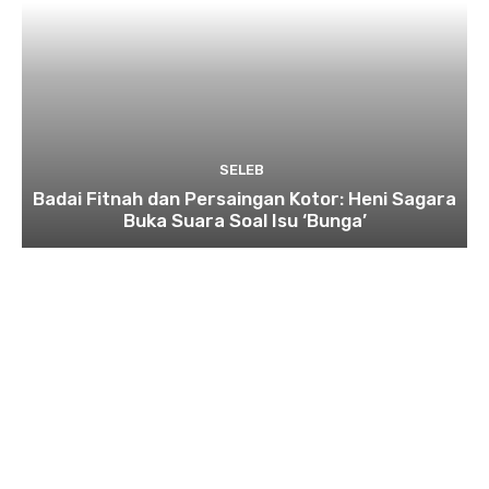
SELEB
Badai Fitnah dan Persaingan Kotor: Heni Sagara
Buka Suara Soal Isu ‘Bunga’