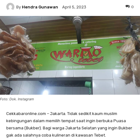
By
Hendra Gunawan
0
April 5, 2023
Foto: Dok. Instagram
Cekkabaronline.com – Jakarta. Tidak sedikit kaum muslim
kebingungan dalam memilih tempat saat ingin berbuka Puasa
bersama (Bukber). Bagi warga Jakarta Selatan yang ingin Bukber
gak ada salahnya coba kulineran di kawasan Tebet.