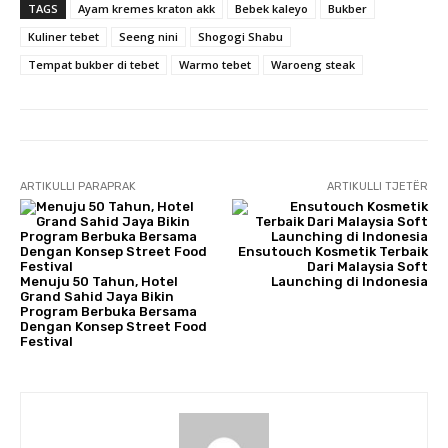
TAGS
Ayam kremes kraton akk
Bebek kaleyo
Bukber
Kuliner tebet
Seeng nini
Shogogi Shabu
Tempat bukber di tebet
Warmo tebet
Waroeng steak
ARTIKULLI PARAPRAK
ARTIKULLI TJETËR
Ensutouch Kosmetik Terbaik
Dari Malaysia Soft
Menuju 50 Tahun, Hotel
Launching di Indonesia
Grand Sahid Jaya Bikin
Program Berbuka Bersama
Dengan Konsep Street Food
Festival