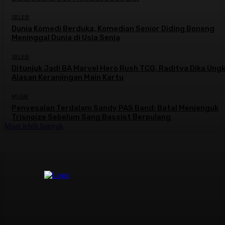
SELEB
Dunia Komedi Berduka, Komedian Senior Diding Boneng
Meninggal Dunia di Usia Senja
SELEB
Ditunjuk Jadi BA Marvel Hero Rush TCG, Raditya Dika Ung
Alasan Keranjingan Main Kartu
MUSIK
Penyesalan Terdalam Sandy PAS Band: Batal Menjenguk
Trisnoize Sebelum Sang Bassist Berpulang ​
Muat lebih banyak