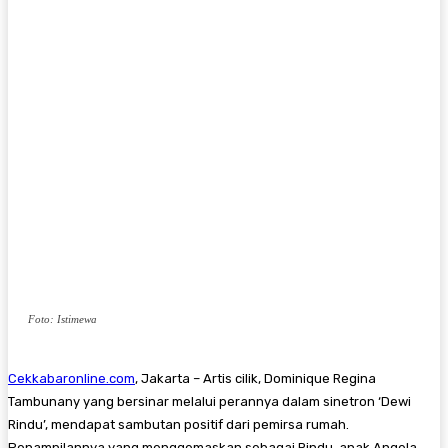
Foto: Istimewa
Cekkabaronline.com
, Jakarta – Artis cilik, Dominique Regina
Tambunany yang bersinar melalui perannya dalam sinetron ‘Dewi
Rindu’, mendapat sambutan positif dari pemirsa rumah.
Penampilannya yang menggemaskan sebagai Rindu, anak Angela