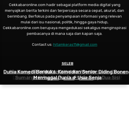
Cekkabaronline.com hadir sebagai platform media digital yang
menyajikan berita terkini dan terpercaya secara cepat, akurat, dan
berimbang. Berfokus pada penyampaian informasi yang relevan
mulai dari isu nasional, politik, hingga gaya hidup,
Cekkabaronline.com berupaya mengedukasi sekaligus menginspirasi
pembacanya di mana saja dan kapan saja.
Contact us:
hitamkeras11@gmail.com
MUSIK
SELEB
SELEB
Dunia Komedi Berduka, Komedian Senior Diding Bonen
Diserang Fans Ruben Onsu dan Sarwendah, Denny
Bakal Tampil Beda di HUT Garuda TV Ke 3, Ahmad
© Copyright - Cekkabaronline.com
Dhani Bocorkan Racikan Aksi Panggun Dewa 19
Sumargo Buka Suara: Gue Membaca Dua Sisi
Meninggal Dunia di Usia Senja
Indeks
About
Contact