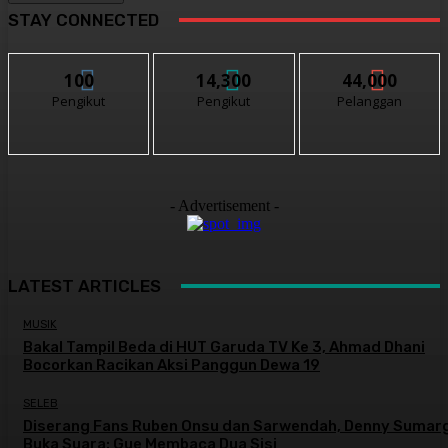
STAY CONNECTED
100
14,300
44,000
Pengikut
Pengikut
Pelanggan
- Advertisement -
LATEST ARTICLES
MUSIK
Bakal Tampil Beda di HUT Garuda TV Ke 3, Ahmad Dhani
Bocorkan Racikan Aksi Panggun Dewa 19
SELEB
Diserang Fans Ruben Onsu dan Sarwendah, Denny Sumar
Buka Suara: Gue Membaca Dua Sisi