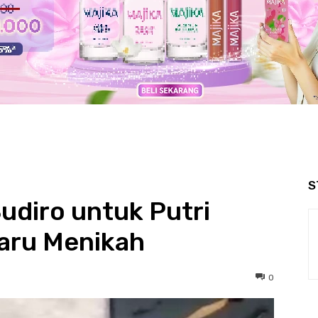
S
Sudiro untuk Putri
aru Menikah
0