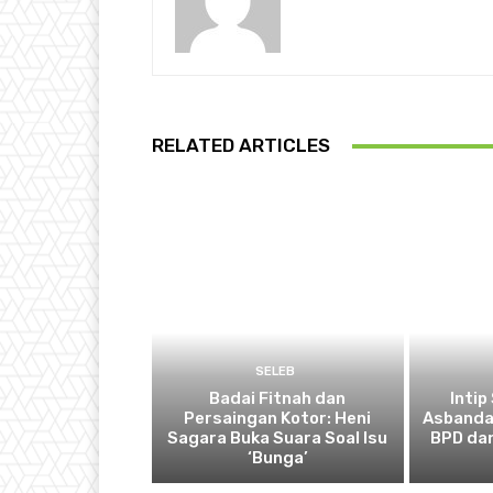
RELATED ARTICLES
SELEB
Badai Fitnah dan
Intip
Persaingan Kotor: Heni
Asbanda
Sagara Buka Suara Soal Isu
BPD dan
‘Bunga’