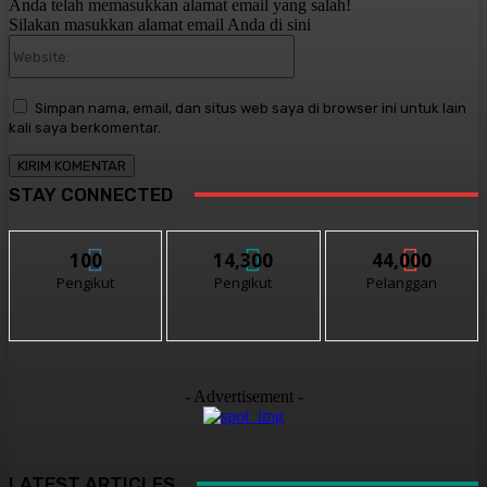
Anda telah memasukkan alamat email yang salah!
Silakan masukkan alamat email Anda di sini
Website:
Simpan nama, email, dan situs web saya di browser ini untuk lain
kali saya berkomentar.
STAY CONNECTED
100
14,300
44,000
Pengikut
Pengikut
Pelanggan
- Advertisement -
LATEST ARTICLES