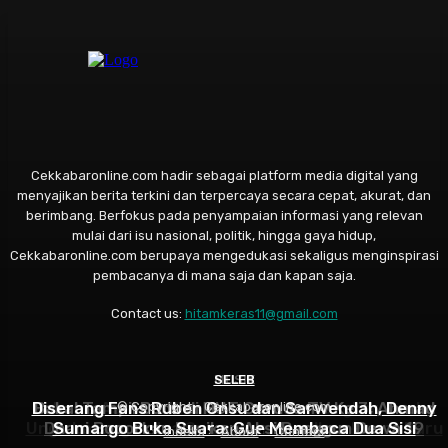
Cekkabaronline.com hadir sebagai platform media digital yang
menyajikan berita terkini dan terpercaya secara cepat, akurat, dan
berimbang. Berfokus pada penyampaian informasi yang relevan
mulai dari isu nasional, politik, hingga gaya hidup,
Cekkabaronline.com berupaya mengedukasi sekaligus menginspirasi
pembacanya di mana saja dan kapan saja.
Contact us:
hitamkeras11@gmail.com
SELEB
MUSIK
SELEB
Diserang Fans Ruben Onsu dan Sarwendah, Denny
Rahasia Asmara Kiesha Alvaro Terbongkar, Pasha
Bakal Tampil Beda di HUT Garuda TV Ke 3, Ahmad
© Copyright - Cekkabaronline.com
Ungu Larang Putra Sulungnya Kenalkan Pacar Baru
Dhani Bocorkan Racikan Aksi Panggun Dewa 19
Sumargo Buka Suara: Gue Membaca Dua Sisi
Indeks
About
Contact