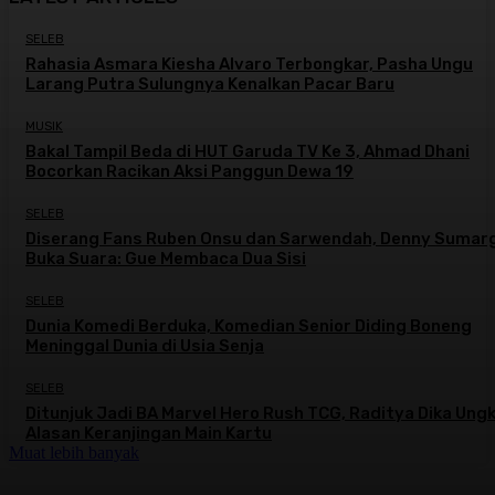
SELEB
Rahasia Asmara Kiesha Alvaro Terbongkar, Pasha Ungu
Larang Putra Sulungnya Kenalkan Pacar Baru
MUSIK
Bakal Tampil Beda di HUT Garuda TV Ke 3, Ahmad Dhani
Bocorkan Racikan Aksi Panggun Dewa 19
SELEB
Diserang Fans Ruben Onsu dan Sarwendah, Denny Sumar
Buka Suara: Gue Membaca Dua Sisi
SELEB
Dunia Komedi Berduka, Komedian Senior Diding Boneng
Meninggal Dunia di Usia Senja
SELEB
Ditunjuk Jadi BA Marvel Hero Rush TCG, Raditya Dika Ung
Alasan Keranjingan Main Kartu
Muat lebih banyak