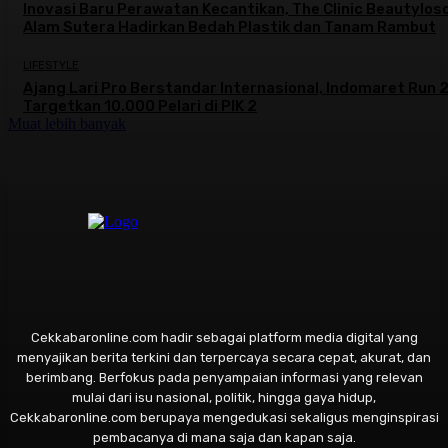
Inovasi Baru Perawatan Kecantikan, The Clinic Beautylos
Alam Sutera Hadirkan Bedah Plastik dan Tanam Rambut
LIFESTYLE
Ajang Lari Pro Berstandar Internasional, Indomaret Run
Targetkan 10.000 Pelari di PIK 2
Muat lebih banyak
Cekkabaronline.com hadir sebagai platform media digital yang
menyajikan berita terkini dan terpercaya secara cepat, akurat, dan
berimbang. Berfokus pada penyampaian informasi yang relevan
mulai dari isu nasional, politik, hingga gaya hidup,
Cekkabaronline.com berupaya mengedukasi sekaligus menginspirasi
pembacanya di mana saja dan kapan saja.