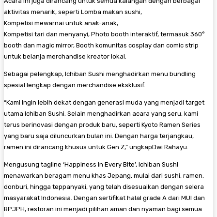
Acara ini juga dirancang untuk semua kalangan dengan berbagai
aktivitas menarik, seperti Lomba makan sushi,
Kompetisi mewarnai untuk anak-anak,
Kompetisi tari dan menyanyi, Photo booth interaktif, termasuk 360°
booth dan magic mirror, Booth komunitas cosplay dan comic strip
untuk belanja merchandise kreator lokal.
Sebagai pelengkap, Ichiban Sushi menghadirkan menu bundling
spesial lengkap dengan merchandise eksklusif.
“Kami ingin lebih dekat dengan generasi muda yang menjadi target
utama Ichiban Sushi. Selain menghadirkan acara yang seru, kami
terus berinovasi dengan produk baru, seperti Kyoto Ramen Series
yang baru saja diluncurkan bulan ini. Dengan harga terjangkau,
ramen ini dirancang khusus untuk Gen Z,” ungkapDwi Rahayu.
Mengusung tagline ‘Happiness in Every Bite’, Ichiban Sushi
menawarkan beragam menu khas Jepang, mulai dari sushi, ramen,
donburi, hingga teppanyaki, yang telah disesuaikan dengan selera
masyarakat Indonesia. Dengan sertifikat halal grade A dari MUI dan
BPJPH, restoran ini menjadi pilihan aman dan nyaman bagi semua