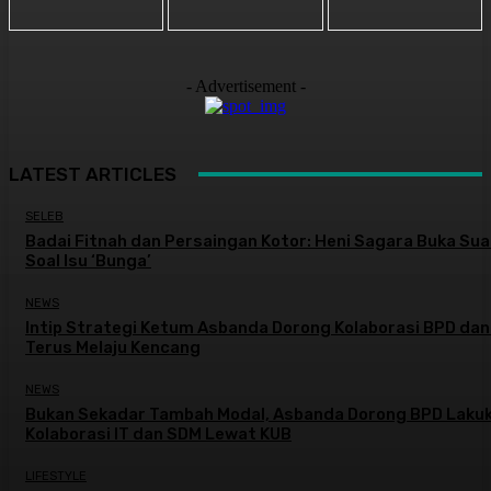
- Advertisement -
LATEST ARTICLES
SELEB
Badai Fitnah dan Persaingan Kotor: Heni Sagara Buka Sua
Soal Isu ‘Bunga’
NEWS
Intip Strategi Ketum Asbanda Dorong Kolaborasi BPD da
Terus Melaju Kencang
NEWS
Bukan Sekadar Tambah Modal, Asbanda Dorong BPD Laku
Kolaborasi IT dan SDM Lewat KUB
LIFESTYLE