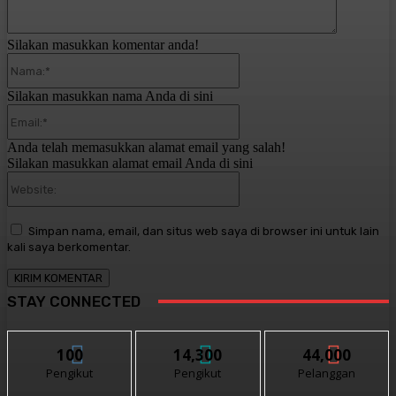
Silakan masukkan komentar anda!
Nama:*
Silakan masukkan nama Anda di sini
Email:*
Anda telah memasukkan alamat email yang salah!
Silakan masukkan alamat email Anda di sini
Website:
Simpan nama, email, dan situs web saya di browser ini untuk lain
kali saya berkomentar.
STAY CONNECTED
100
14,300
44,000
Pengikut
Pengikut
Pelanggan