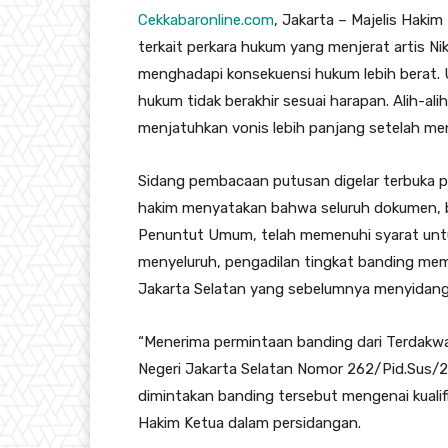
Cekkabaronline.com
, Jakarta – Majelis Haki
terkait perkara hukum yang menjerat artis Niki
menghadapi konsekuensi hukum lebih berat. 
hukum tidak berakhir sesuai harapan. Alih-al
menjatuhkan vonis lebih panjang setelah meni
Sidang pembacaan putusan digelar terbuka p
hakim menyatakan bahwa seluruh dokumen, b
Penuntut Umum, telah memenuhi syarat untuk
menyeluruh, pengadilan tingkat banding me
Jakarta Selatan yang sebelumnya menyidangk
“Menerima permintaan banding dari Terdak
Negeri Jakarta Selatan Nomor 262/Pid.Sus/
dimintakan banding tersebut mengenai kualifi
Hakim Ketua dalam persidangan.