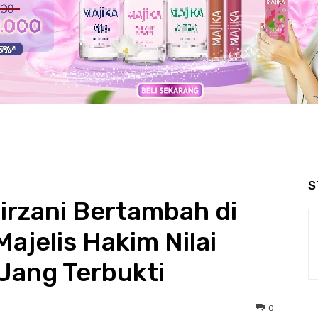
S
irzani Bertambah di
ajelis Hakim Nilai
Uang Terbukti
0