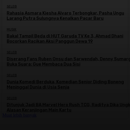
SELEB
Rahasia Asmara Kiesha Alvaro Terbongkar, Pasha Ungu
Larang Putra Sulungnya Kenalkan Pacar Baru
MUSIK
Bakal Tampil Beda di HUT Garuda TV Ke 3, Ahmad Dhani
Bocorkan Racikan Aksi Panggun Dewa 19
SELEB
Diserang Fans Ruben Onsu dan Sarwendah, Denny Sumar
Buka Suara: Gue Membaca Dua Sisi
SELEB
Dunia Komedi Berduka, Komedian Senior Diding Boneng
Meninggal Dunia di Usia Senja
SELEB
Ditunjuk Jadi BA Marvel Hero Rush TCG, Raditya Dika Ung
Alasan Keranjingan Main Kartu
Muat lebih banyak