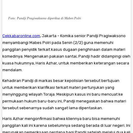
Foto: Pandji Pragiwaksono diperiksa di Mabes Polri
Cekkabaronline.com
, Jakarta – ​Komika senior Pandji Pragiwaksono
menyambangi Mabes Polri pada Senin (2/2) guna memenuhi
panggilan penyidik terkait kasus dugaan penghinaan dalam materi
komedinya. Mengenakan pakaian santai, Pandji hadir didampingi oleh
kuasa hukumnya, Haris Azhar, untuk memberikan keterangan secara
mendalam.
​Kehadiran Pandji di markas besar kepolisian tersebut bertujuan
untuk memberikan klarifikasi terkait materi pertunjukan yang
menyinggung wilayah Toraja. Meskipun kasus ini baru mencuat ke
permukaan hukum baru-baru ini, Pandji menegaskan bahwa materi
tersebut sebenarnya sudah sangat lama dipentaskan.
​Haris Azhar mengonfirmasi bahwa kliennya baru bisa memenuhi
panggilan kali ini karena sebelumnya sedang berada di luar negeri. Ini
merupakan pemeriksaan perdana bagi Pandji setelah melalui dua kali