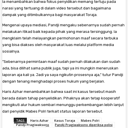
Ia menambahkan bahwa fokus penyidikan memang tertuju pada
narasi yang tertuang di dalam video tersebut dan bagaimana
dampak yang ditimbulkannya bagi masyarakat Toraja.
​Mengenai upaya mediasi, Pandji mengaku sebenarnya sudah pernah
melakukan itikad baik kepada pihak yang merasa tersinggung. Ia
mengklaim telah melayangkan permohonan maaf secara terbuka
yang bisa diakses oleh masyarakat luas melalui platform media
sosialnya.
​”Sebenarnya permintaan maaf sudah pernah dilakukan dan sudah
ada, bisa dilihat sama publik juga, tapi ya ini mungkin meneruskan
laporan aja kali ya. Jadi ya saya ngikutin prosesnya aja,” tutur Pandji
dengan tenang menghadapi proses hukum yang berjalan.
​Haris Azhar menambahkan bahwa saat ini kasus tersebut masih
berada dalam tahap penyelidikan. Pihaknya akan tetap kooperatif
mengikuti alur hukum sembari menunggu perkembangan lebih lanjut
dari penyidik Mabes Polri terkait status laporan tersebut.
TAGS
Haris Azhar
Kasus Toraja
Mabes Polri
Pandji Pragiwaksono
Pandji Pragiwaksono diperiksa polisi