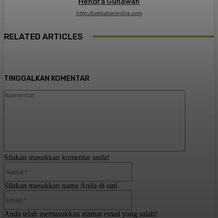
Hendra Gunawan
http://cekkabaronline.com
RELATED ARTICLES
TINGGALKAN KOMENTAR
Komentar:
Silakan masukkan komentar anda!
Nama:*
Silakan masukkan nama Anda di sini
Email:*
Anda telah memasukkan alamat email yang salah!