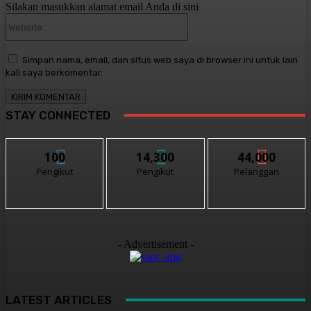
Silakan masukkan alamat email Anda di sini
Website:
Simpan nama, email, dan situs web saya di browser ini untuk lain
kali saya berkomentar.
STAY CONNECTED
100
14,300
44,000
Pengikut
Pengikut
Pelanggan
- Advertisement -
LATEST ARTICLES