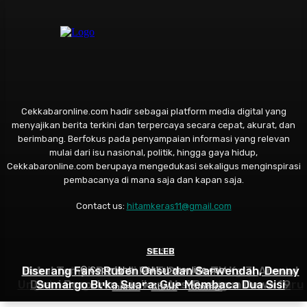
Cekkabaronline.com hadir sebagai platform media digital yang
menyajikan berita terkini dan terpercaya secara cepat, akurat, dan
berimbang. Berfokus pada penyampaian informasi yang relevan
mulai dari isu nasional, politik, hingga gaya hidup,
Cekkabaronline.com berupaya mengedukasi sekaligus menginspirasi
pembacanya di mana saja dan kapan saja.
Contact us:
hitamkeras11@gmail.com
SELEB
MUSIK
SELEB
Diserang Fans Ruben Onsu dan Sarwendah, Denny
Rahasia Asmara Kiesha Alvaro Terbongkar, Pasha
Bakal Tampil Beda di HUT Garuda TV Ke 3, Ahmad
© Copyright - Cekkabaronline.com
Ungu Larang Putra Sulungnya Kenalkan Pacar Baru
Dhani Bocorkan Racikan Aksi Panggun Dewa 19
Sumargo Buka Suara: Gue Membaca Dua Sisi
Indeks
About
Contact