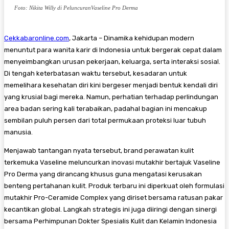
Foto: Nikita Willy di PeluncuranVaseline Pro Derma
Cekkabaronline.com
, ​Jakarta – Dinamika kehidupan modern
menuntut para wanita karir di Indonesia untuk bergerak cepat dalam
menyeimbangkan urusan pekerjaan, keluarga, serta interaksi sosial.
Di tengah keterbatasan waktu tersebut, kesadaran untuk
memelihara kesehatan diri kini bergeser menjadi bentuk kendali diri
yang krusial bagi mereka. Namun, perhatian terhadap perlindungan
area badan sering kali terabaikan, padahal bagian ini mencakup
sembilan puluh persen dari total permukaan proteksi luar tubuh
manusia.
​Menjawab tantangan nyata tersebut, brand perawatan kulit
terkemuka Vaseline meluncurkan inovasi mutakhir bertajuk Vaseline
Pro Derma yang dirancang khusus guna mengatasi kerusakan
benteng pertahanan kulit. Produk terbaru ini diperkuat oleh formulasi
mutakhir Pro-Ceramide Complex yang diriset bersama ratusan pakar
kecantikan global. Langkah strategis ini juga diiringi dengan sinergi
bersama Perhimpunan Dokter Spesialis Kulit dan Kelamin Indonesia