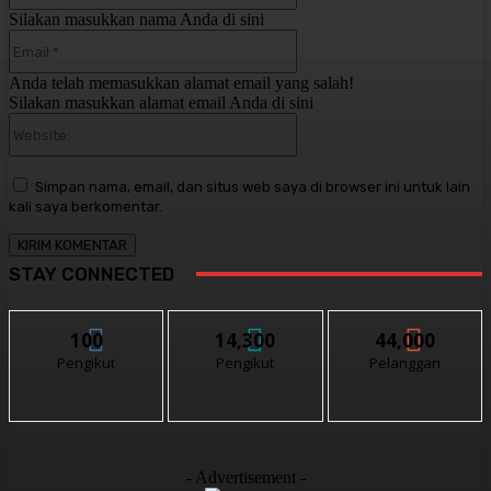
Silakan masukkan nama Anda di sini
Email:*
Anda telah memasukkan alamat email yang salah!
Silakan masukkan alamat email Anda di sini
Website:
Simpan nama, email, dan situs web saya di browser ini untuk lain
kali saya berkomentar.
STAY CONNECTED
100
14,300
44,000
Pengikut
Pengikut
Pelanggan
- Advertisement -