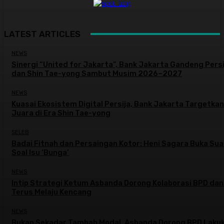
LATEST ARTICLES
NEWS
Sinergi “United for Jakarta”, Bank Jakarta Gandeng Persi
dan Shin Tae-yong Sambut Musim 2026–2027
NEWS
Kuasai Ekosistem Digital Persija, Bank Jakarta Targetkan
Juara di Era Shin Tae-yong
SELEB
Badai Fitnah dan Persaingan Kotor: Heni Sagara Buka Sua
Soal Isu ‘Bunga’
NEWS
Intip Strategi Ketum Asbanda Dorong Kolaborasi BPD da
Terus Melaju Kencang
NEWS
Bukan Sekadar Tambah Modal, Asbanda Dorong BPD Laku