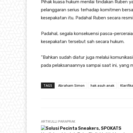
​Pihak kuasa hukum menilai tindakan Ruben ya
pelanggaran serius terhadap komitmen bers
kesepakatan itu. Padahal Ruben secara resm
​Padahal, segala konsekuensi pasca-percera
kesepakatan tersebut sah secara hukum.
​”Bahkan sudah diatur juga melalui komunika
pada pelaksanaannya sampai saat ini, yang m
TAGS
Abraham Simon
hak asuh anak
Klarifik
ARTIKULLI PARAPRAK