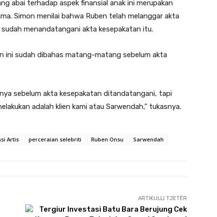
ng abai terhadap aspek finansial anak ini merupakan
ama. Simon menilai bahwa Ruben telah melanggar akta
i sudah menandatangani akta kesepakatan itu.
ian ini sudah dibahas matang-matang sebelum akta
sinya sebelum akta kesepakatan ditandatangani, tapi
elakukan adalah klien kami atau Sarwendah,” tukasnya.
asi Artis
perceraian selebriti
Ruben Onsu
Sarwendah
ARTIKULLI TJETËR