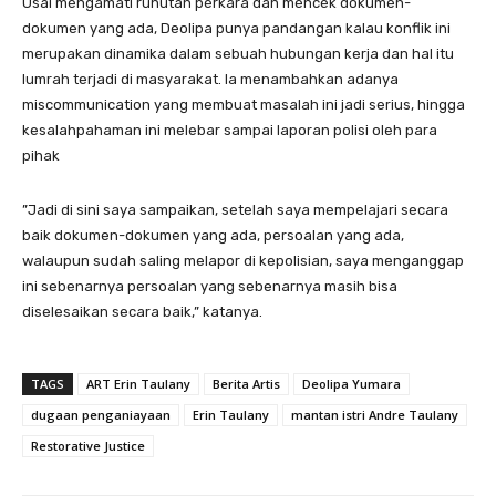
​Usai mengamati runutan perkara dan mencek dokumen-
dokumen yang ada, Deolipa punya pandangan kalau konflik ini
merupakan dinamika dalam sebuah hubungan kerja dan hal itu
lumrah terjadi di masyarakat. Ia menambahkan adanya
miscommunication yang membuat masalah ini jadi serius, hingga
kesalahpahaman ini melebar sampai laporan polisi oleh para
pihak
​”Jadi di sini saya sampaikan, setelah saya mempelajari secara
baik dokumen-dokumen yang ada, persoalan yang ada,
walaupun sudah saling melapor di kepolisian, saya menganggap
ini sebenarnya persoalan yang sebenarnya masih bisa
diselesaikan secara baik,” katanya.
TAGS
ART Erin Taulany
Berita Artis
Deolipa Yumara
dugaan penganiayaan
Erin Taulany
mantan istri Andre Taulany
Restorative Justice