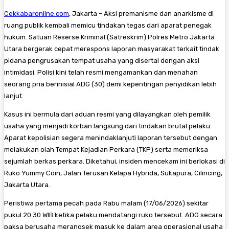
Cekkabaronline.com
, Jakarta – ​Aksi premanisme dan anarkisme di
ruang publik kembali memicu tindakan tegas dari aparat penegak
hukum. Satuan Reserse Kriminal (Satreskrim) Polres Metro Jakarta
Utara bergerak cepat merespons laporan masyarakat terkait tindak
pidana pengrusakan tempat usaha yang disertai dengan aksi
intimidasi. Polisi kini telah resmi mengamankan dan menahan
seorang pria berinisial ADG (30) demi kepentingan penyidikan lebih
lanjut.
​Kasus ini bermula dari aduan resmi yang dilayangkan oleh pemilik
usaha yang menjadi korban langsung dari tindakan brutal pelaku.
Aparat kepolisian segera menindaklanjuti laporan tersebut dengan
melakukan olah Tempat Kejadian Perkara (TKP) serta memeriksa
sejumlah berkas perkara. Diketahui, insiden mencekam ini berlokasi di
Ruko Yummy Coin, Jalan Terusan Kelapa Hybrida, Sukapura, Cilincing,
Jakarta Utara.
​Peristiwa pertama pecah pada Rabu malam (17/06/2026) sekitar
pukul 20.30 WIB ketika pelaku mendatangi ruko tersebut. ADG secara
paksa berusaha merangsek masuk ke dalam area operasional usaha