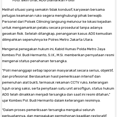
Foto: Bikin Onar, ADG Diamankan Polisi
​Melihat situasi yang semakin tidak kondusif, karyawan bersama
petugas keamanan ruko segera menghubungi pihak berwajib.
Personel dari Polsek Cilincing langsung meluncur ke lokasi kejadian
untuk mengamankan pelaku secara prosedural tanpa adanya
gesekan fisik. Setelah ditangkap, penanganan kasus ADG kemudian
dilimpahkan sepenuhnya ke Polres Metro Jakarta Utara.
​Mengenai penegakan hukum ini, Kabid Humas Polda Metro Jaya
Kombes Pol. Budi Hermanto, S.I.K., M.Si. memberikan pernyataan resmi
mengenai status penahanan tersangka.
​“Polri menanggapi setiap laporan masyarakat secara serius, objektif,
dan profesional. Berdasarkan hasil pemeriksaan intensif dan
pemenuhan alat bukti, termasuk rekaman CCTV ruko, keterangan
tujuh orang saksi, serta penyitaan satu unit airsoftgun, status hukum
ADG telah dinaikkan menjadi tersangka dan saat ini resmi ditahan,”
ujar Kombes Pol. Budi Hermanto dalam keterangan resminya.
“Dalam proses pemeriksaan tersangka mengakui seluruh
perbuatannya, dan mengajukan permohonan keadilan restoratif.