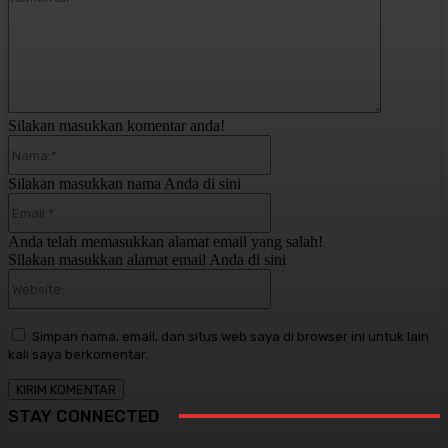
Silakan masukkan komentar anda!
Nama:*
Silakan masukkan nama Anda di sini
Email:*
Anda telah memasukkan alamat email yang salah!
Silakan masukkan alamat email Anda di sini
Website:
Simpan nama, email, dan situs web saya di browser ini untuk lain
kali saya berkomentar.
STAY CONNECTED