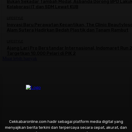
Bukan Sekadar Tambah Modal, Asbanda Dorong BPD Laku
Kolaborasi IT dan SDM Lewat KUB
LIFESTYLE
Inovasi Baru Perawatan Kecantikan, The Clinic Beautylos
Alam Sutera Hadirkan Bedah Plastik dan Tanam Rambut
LIFESTYLE
Ajang Lari Pro Berstandar Internasional, Indomaret Run
Targetkan 10.000 Pelari di PIK 2
Muat lebih banyak
Cekkabaronline.com hadir sebagai platform media digital yang
menyajikan berita terkini dan terpercaya secara cepat, akurat, dan