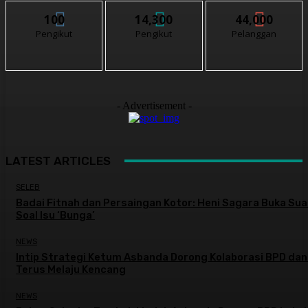
100
14,300
44,000
Pengikut
Pengikut
Pelanggan
- Advertisement -
LATEST ARTICLES
SELEB
Badai Fitnah dan Persaingan Kotor: Heni Sagara Buka Sua
Soal Isu ‘Bunga’
NEWS
Intip Strategi Ketum Asbanda Dorong Kolaborasi BPD da
Terus Melaju Kencang
NEWS