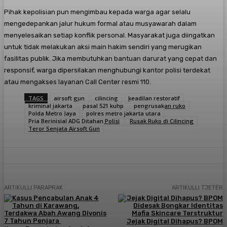
​Pihak kepolisian pun mengimbau kepada warga agar selalu
mengedepankan jalur hukum formal atau musyawarah dalam
menyelesaikan setiap konflik personal. Masyarakat juga diingatkan
untuk tidak melakukan aksi main hakim sendiri yang merugikan
fasilitas publik. Jika membutuhkan bantuan darurat yang cepat dan
responsif, warga dipersilakan menghubungi kantor polisi terdekat
atau mengakses layanan Call Center resmi 110.
TAGS
airsoft gun
cilincing
keadilan restoratif
kriminal jakarta
pasal 521 kuhp
pengrusakan ruko
Polda Metro Jaya
polres metro jakarta utara
Pria Berinisial ADG Ditahan Polisi
Rusak Ruko di Cilincing
Teror Senjata Airsoft Gun
ARTIKULLI PARAPRAK
ARTIKULLI TJETËR
Jejak Digital Dihapus? BPOM