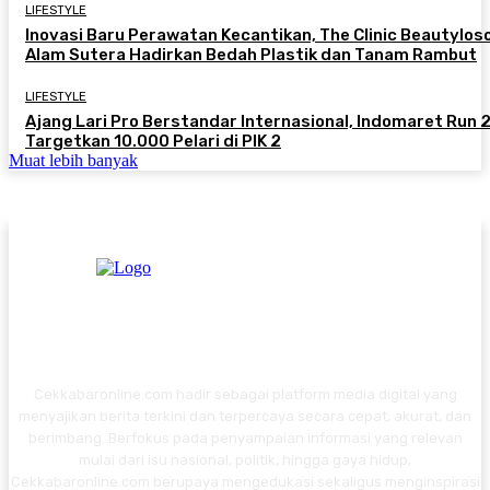
LIFESTYLE
Inovasi Baru Perawatan Kecantikan, The Clinic Beautylos
Alam Sutera Hadirkan Bedah Plastik dan Tanam Rambut
LIFESTYLE
Ajang Lari Pro Berstandar Internasional, Indomaret Run
Targetkan 10.000 Pelari di PIK 2
Muat lebih banyak
Cekkabaronline.com hadir sebagai platform media digital yang
menyajikan berita terkini dan terpercaya secara cepat, akurat, dan
berimbang. Berfokus pada penyampaian informasi yang relevan
mulai dari isu nasional, politik, hingga gaya hidup,
Cekkabaronline.com berupaya mengedukasi sekaligus menginspirasi