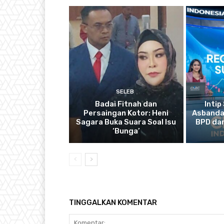
SELEB
Badai Fitnah dan
Intip
Persaingan Kotor: Heni
Asbanda
Sagara Buka Suara Soal Isu
BPD dan
‘Bunga’
TINGGALKAN KOMENTAR