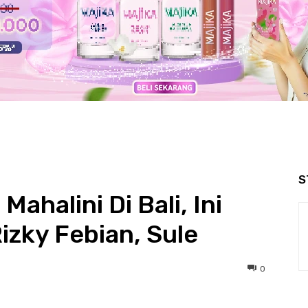
S
ahalini Di Bali, Ini
zky Febian, Sule
0