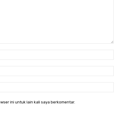
Nama:*
Email:*
Website:
wser ini untuk lain kali saya berkomentar.