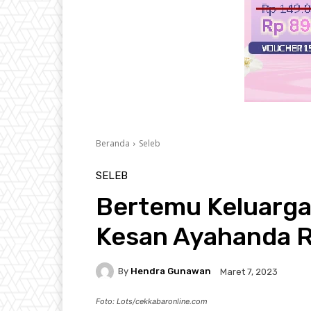
Beranda
Seleb
SELEB
Bertemu Keluarga M
Kesan Ayahanda Ri
By
Hendra Gunawan
Maret 7, 2023
Foto: Lots/cekkabaronline.com