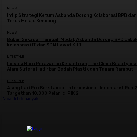
NEWS
Intip Strategi Ketum Asbanda Dorong Kolaborasi BPD da
Terus Melaju Kencang
NEWS
Bukan Sekadar Tambah Modal, Asbanda Dorong BPD Laku
Kolaborasi IT dan SDM Lewat KUB
LIFESTYLE
Inovasi Baru Perawatan Kecantikan, The Clinic Beautylos
Alam Sutera Hadirkan Bedah Plastik dan Tanam Rambut
LIFESTYLE
Ajang Lari Pro Berstandar Internasional, Indomaret Run
Targetkan 10.000 Pelari di PIK 2
Muat lebih banyak