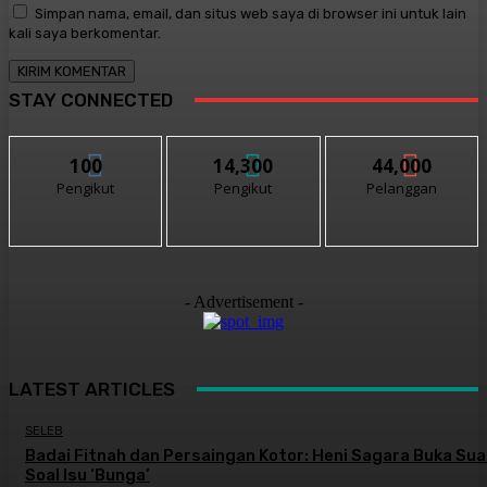
Simpan nama, email, dan situs web saya di browser ini untuk lain
kali saya berkomentar.
STAY CONNECTED
100
14,300
44,000
Pengikut
Pengikut
Pelanggan
- Advertisement -
LATEST ARTICLES
SELEB
Badai Fitnah dan Persaingan Kotor: Heni Sagara Buka Sua
Soal Isu ‘Bunga’