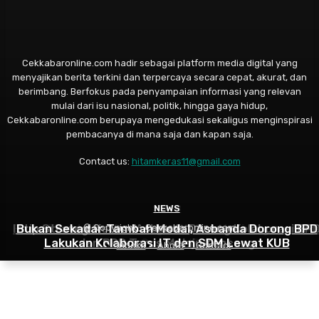
Cekkabaronline.com hadir sebagai platform media digital yang
menyajikan berita terkini dan terpercaya secara cepat, akurat, dan
berimbang. Berfokus pada penyampaian informasi yang relevan
mulai dari isu nasional, politik, hingga gaya hidup,
Cekkabaronline.com berupaya mengedukasi sekaligus menginspirasi
pembacanya di mana saja dan kapan saja.
Contact us:
hitamkeras11@gmail.com
SELEB
NEWS
NEWS
Badai Fitnah dan Persaingan Kotor: Heni Sagara Buk
Intip Strategi Ketum Asbanda Dorong Kolaborasi BP
Bukan Sekadar Tambah Modal, Asbanda Dorong BPD
© Copyright - Cekkabaronline.com
Lakukan Kolaborasi IT dan SDM Lewat KUB
dan BPR Terus Melaju Kencang
Suara Soal Isu ‘Bunga’
Indeks
About
Contact