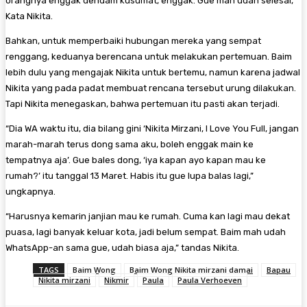
orangnya enggak dendam kusumat, enggak. Gue mah udah selesai,”
Kata Nikita.
Bahkan, untuk memperbaiki hubungan mereka yang sempat
renggang, keduanya berencana untuk melakukan pertemuan. Baim
lebih dulu yang mengajak Nikita untuk bertemu, namun karena jadwal
Nikita yang pada padat membuat rencana tersebut urung dilakukan.
Tapi Nikita menegaskan, bahwa pertemuan itu pasti akan terjadi.
“Dia WA waktu itu, dia bilang gini ‘Nikita Mirzani, I Love You Full, jangan
marah-marah terus dong sama aku, boleh enggak main ke
tempatnya aja’. Gue bales dong, ‘iya kapan ayo kapan mau ke
rumah?’ itu tanggal 13 Maret. Habis itu gue lupa balas lagi,”
ungkapnya.
“Harusnya kemarin janjian mau ke rumah. Cuma kan lagi mau dekat
puasa, lagi banyak keluar kota, jadi belum sempat. Baim mah udah
WhatsApp-an sama gue, udah biasa aja,” tandas Nikita.
TAGS
Baim Wong
Baim Wong Nikita mirzani damai
Bapau
Nikita mirzani
Nikmir
Paula
Paula Verhoeven