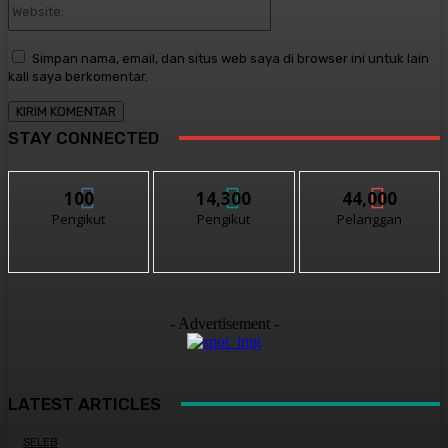
Simpan nama, email, dan situs web saya di browser ini untuk lain
kali saya berkomentar.
STAY CONNECTED
100
14,300
44,000
Pengikut
Pengikut
Pelanggan
- Advertisement -
LATEST ARTICLES
SELEB