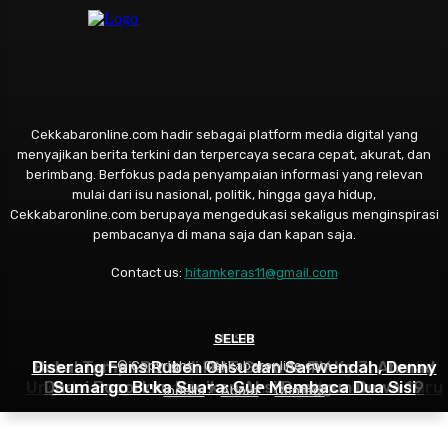
Cekkabaronline.com hadir sebagai platform media digital yang
menyajikan berita terkini dan terpercaya secara cepat, akurat, dan
berimbang. Berfokus pada penyampaian informasi yang relevan
mulai dari isu nasional, politik, hingga gaya hidup,
Cekkabaronline.com berupaya mengedukasi sekaligus menginspirasi
pembacanya di mana saja dan kapan saja.
Contact us:
hitamkeras11@gmail.com
SELEB
MUSIK
SELEB
Diserang Fans Ruben Onsu dan Sarwendah, Denny
Rahasia Asmara Kiesha Alvaro Terbongkar, Pasha
Bakal Tampil Beda di HUT Garuda TV Ke 3, Ahmad
© Copyright - Cekkabaronline.com
Ungu Larang Putra Sulungnya Kenalkan Pacar Baru
Dhani Bocorkan Racikan Aksi Panggun Dewa 19
Sumargo Buka Suara: Gue Membaca Dua Sisi
Indeks
About
Contact