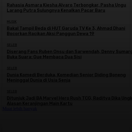
Rahasia Asmara Kiesha Alvaro Terbongkar, Pasha Ungu
Larang Putra Sulungnya Kenalkan Pacar Baru
MUSIK
Bakal Tampil Beda di HUT Garuda TV Ke 3, Ahmad Dhani
Bocorkan Racikan Aksi Panggun Dewa 19
SELEB
Diserang Fans Ruben Onsu dan Sarwendah, Denny Sumar
Buka Suara: Gue Membaca Dua Sisi
SELEB
Dunia Komedi Berduka, Komedian Senior Diding Boneng
Meninggal Dunia di Usia Senja
SELEB
Ditunjuk Jadi BA Marvel Hero Rush TCG, Raditya Dika Ung
Alasan Keranjingan Main Kartu
Muat lebih banyak