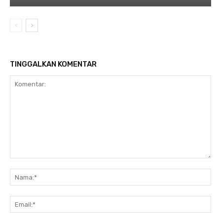
TINGGALKAN KOMENTAR
Komentar:
Na
Ema