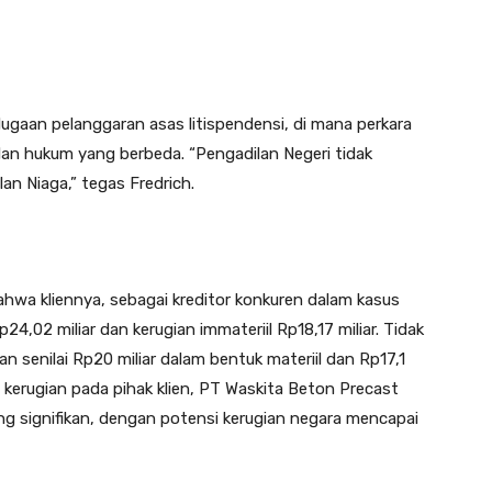
dugaan pelanggaran asas litispendensi, di mana perkara
dan hukum yang berbeda. “Pengadilan Negeri tidak
 Niaga,” tegas Fredrich.
ahwa kliennya, sebagai kreditor konkuren dalam kasus
4,02 miliar dan kerugian immateriil Rp18,17 miliar. Tidak
an senilai Rp20 miliar dalam bentuk materiil dan Rp17,1
in kerugian pada pihak klien, PT Waskita Beton Precast
ng signifikan, dengan potensi kerugian negara mencapai