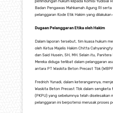
perlindungan hukum kepada Komisi Yudisial Re
Badan Pengawas Mahkamah Agung RI serta Ke
pelanggaran Kode Etik Hakim yang dilakukan o
Dugaan Pelanggaran Etika oleh Hakim
Dalam laporan tersebut, tim kuasa hukum me
oleh Ketua Majelis Hakim Chitta Cahyaningt
dan Said Husein, SH, MH. Selain itu, Paniter
Mereka diduga terlibat dalam pelanggaran a
antara PT Waskita Beton Precast Tbk (WBPP)
Fredrich Yunadi, dalam keterangannya, men
Waskita Beton Precast Tbk dalam sengketa 
(PKPU) yang sebelumnya telah diselesaikan 
pelanggaran ini berpotensi merusak proses pe