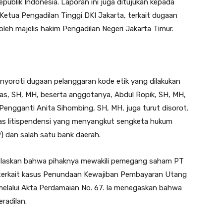
publik Indonesia. Laporan ini juga ditujukan kepada
tua Pengadilan Tinggi DKI Jakarta, terkait dugaan
leh majelis hakim Pengadilan Negeri Jakarta Timur.
nyoroti dugaan pelanggaran kode etik yang dilakukan
yas, SH, MH, beserta anggotanya, Abdul Ropik, SH, MH,
a Pengganti Anita Sihombing, SH, MH, juga turut disorot.
sas litispendensi yang menyangkut sengketa hukum
 dan salah satu bank daerah.
jelaskan bahwa pihaknya mewakili pemegang saham PT
terkait kasus Penundaan Kewajiban Pembayaran Utang
melalui Akta Perdamaian No. 67. Ia menegaskan bahwa
radilan.