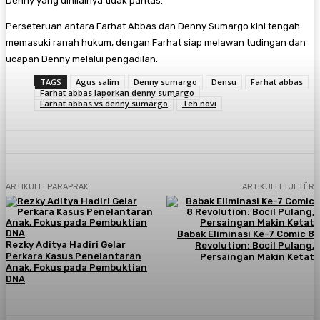
Denny yang dinilainya tidak pantas.
Perseteruan antara Farhat Abbas dan Denny Sumargo kini tengah
memasuki ranah hukum, dengan Farhat siap melawan tudingan dan
ucapan Denny melalui pengadilan.
TAGS
Agus salim
Denny sumargo
Densu
Farhat abbas
Farhat abbas laporkan denny sumargo
Farhat abbas vs denny sumargo
Teh novi
ARTIKULLI PARAPRAK
ARTIKULLI TJETËR
Babak Eliminasi Ke-7 Comic 8
Rezky Aditya Hadiri Gelar
Revolution: Bocil Pulang,
Perkara Kasus Penelantaran
Persaingan Makin Ketat
Anak, Fokus pada Pembuktian
DNA