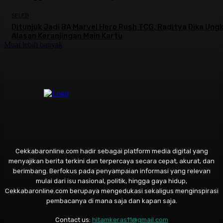
SELEB
Ditunjuk Jadi BA Marvel Hero Rush TCG, Raditya Dika Ung
Alasan Keranjingan Main Kartu
Muat lebih banyak
Cekkabaronline.com hadir sebagai platform media digital yang
menyajikan berita terkini dan terpercaya secara cepat, akurat, dan
berimbang. Berfokus pada penyampaian informasi yang relevan
mulai dari isu nasional, politik, hingga gaya hidup,
Cekkabaronline.com berupaya mengedukasi sekaligus menginspirasi
pembacanya di mana saja dan kapan saja.
Contact us:
hitamkeras11@gmail.com