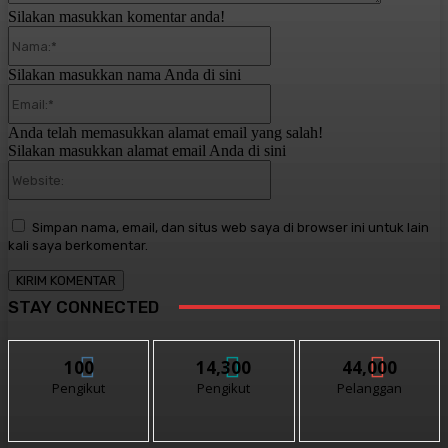
Silakan masukkan komentar anda!
Nama:*
Silakan masukkan nama Anda di sini
Email:*
Anda telah memasukkan alamat email yang salah!
Silakan masukkan alamat email Anda di sini
Website:
Simpan nama, email, dan situs web saya di browser ini untuk lain
kali saya berkomentar.
STAY CONNECTED
100
14,300
44,000
Pengikut
Pengikut
Pelanggan