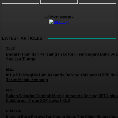
- Advertisement -
LATEST ARTICLES
SELEB
Badai Fitnah dan Persaingan Kotor: Heni Sagara Buka Sua
Soal Isu ‘Bunga’
NEWS
Intip Strategi Ketum Asbanda Dorong Kolaborasi BPD da
Terus Melaju Kencang
NEWS
Bukan Sekadar Tambah Modal, Asbanda Dorong BPD Laku
Kolaborasi IT dan SDM Lewat KUB
LIFESTYLE
Inovasi Baru Perawatan Kecantikan, The Clinic Beautylos