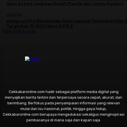
Alam Sutera Hadirkan Bedah Plastik dan Tanam Rambut
LIFESTYLE
Ajang Lari Pro Berstandar Internasional, Indomaret Run
Targetkan 10.000 Pelari di PIK 2
Muat lebih banyak
Cekkabaronline.com hadir sebagai platform media digital yang
menyajikan berita terkini dan terpercaya secara cepat, akurat, dan
berimbang. Berfokus pada penyampaian informasi yang relevan
mulai dari isu nasional, politik, hingga gaya hidup,
Cekkabaronline.com berupaya mengedukasi sekaligus menginspirasi
pembacanya di mana saja dan kapan saja.