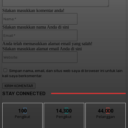
Silakan masukkan komentar anda!
Nama:*
Silakan masukkan nama Anda di sini
Email:*
Anda telah memasukkan alamat email yang salah!
Silakan masukkan alamat email Anda di sini
Website:
Simpan nama, email, dan situs web saya di browser ini untuk lain
kali saya berkomentar.
STAY CONNECTED
100
14,300
44,000
Pengikut
Pengikut
Pelanggan