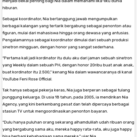
menjadi bekal penting bagi Nia dalam memahami lika-liku dunia
hiburan.
Sebagai koordinator, Nia bertanggung jawab mengumpulkan
berbagai kalangan yang tertarik bergabung sebagai penonton atau
figuran, mulai dari mahasiswa hingga orang dewasa yang antusias.
Pengalamannya sebagai koordinator dimulai dari sebuah produksi
sinetron mingguan, dengan honor yang sangat sederhana.
“Pertama kali jadi kordinator itu dulu aku dari jaman sebuah sinetron
yang Weekly dalam sebuah PH, dengan honor 20ribu buat anak anak,
buat kordinator itu 2.500,” kenang Nia dalam wawancaranya di kanal
YouTube Feni Rose Official.
Tak hanya sebagai pekerja keras, Nia juga berperan sebagai tulang
punggung keluarga. Di usia 18 tahun, pada 2005, ia mendirikan Nia
Agency, yang kini berkembang pesat dan telah dipercaya berbagai
stasiun TV untuk mengoordinasikan penonton bayaran.
“Dulu hanya puluhan orang sekarang alhamdulilah udah ribuan orang
yang bergabung sama aku, mereka happy rata-rata, aku juga happy
bisa berbagi kebahagiaan sama mereka,” ujar Nia.