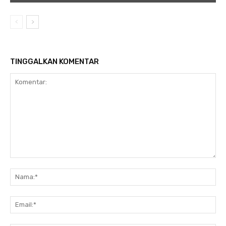
TINGGALKAN KOMENTAR
Komentar:
Na
Ema