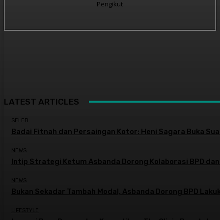
Pengikut
LATEST ARTICLES
SELEB
Badai Fitnah dan Persaingan Kotor: Heni Sagara Buka Suar
NEWS
Intip Strategi Ketum Asbanda Dorong Kolaborasi BPD dan
NEWS
Bukan Sekadar Tambah Modal, Asbanda Dorong BPD Lakuk
LIFESTYLE