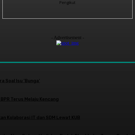
Pengikut
- Advertisement -
a Soal Isu ‘Bunga’
 BPR Terus Melaju Kencang
an Kolaborasi IT dan SDM Lewat KUB