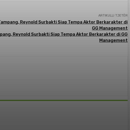
ARTIKULLI TJETËR
ang, Reynold Surbakti Siap Tempa Aktor Berkarakter di GG
Management