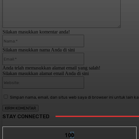
Silakan masukkan komentar anda!
Nama:*
Silakan masukkan nama Anda di sini
Email:*
Anda telah memasukkan alamat email yang salah!
Silakan masukkan alamat email Anda di sini
Website:
Simpan nama, email, dan situs web saya di browser ini untuk lain ka
STAY CONNECTED
100