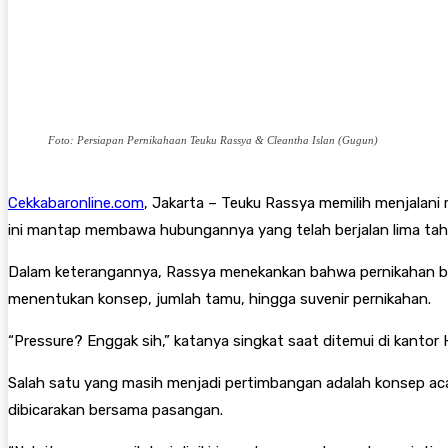
Foto: Persiapan Pernikahaan Teuku Rassya & Cleantha Islan (Gugun)
Cekkabaronline.com
, Jakarta – Teuku Rassya memilih menjalan
ini mantap membawa hubungannya yang telah berjalan lima tahu
Dalam keterangannya, Rassya menekankan bahwa pernikahan bu
menentukan konsep, jumlah tamu, hingga suvenir pernikahan.
“Pressure? Enggak sih,” katanya singkat saat ditemui di kantor 
Salah satu yang masih menjadi pertimbangan adalah konsep aca
dibicarakan bersama pasangan.