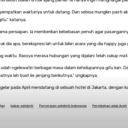
tersebut bukan untuk ajang pamer. Ia hanya ingin menghargai p
yempatkan waktunya untuk datang. Dan sebisa mungkin pasti aku
itu,” katanya.
lama persiapan. Ia memberikan kebebasan penuh agar pasangann
k dia apa, berekspresi lah untuk bikin acara yang dia happy juga g
ng waktu. Rassya merasa hubungan yang dijalani telah cukup mat
udah ngelewatin berbagai masa dalam kehidupannya gitu kan. Dan
atnya lah buat ke jenjang berikutnya,” ungkapnya.
 pada April mendatang di sebuah hotel di Jakarta, dengan konsep
slan
kabar selebriti
Perceraian selebriti Indonesia
Pernikahan adat Aceh