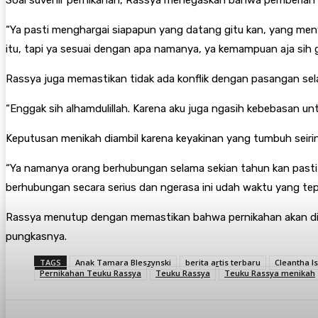
Soal suvenir pernikahan, Rassya menegaskan bahwa pemberian 
“Ya pasti menghargai siapapun yang datang gitu kan, yang men
itu, tapi ya sesuai dengan apa namanya, ya kemampuan aja sih g
Rassya juga memastikan tidak ada konflik dengan pasangan se
“Enggak sih alhamdulillah. Karena aku juga ngasih kebebasan untu
Keputusan menikah diambil karena keyakinan yang tumbuh seiri
“Ya namanya orang berhubungan selama sekian tahun kan pasti 
berhubungan secara serius dan ngerasa ini udah waktu yang tep
Rassya menutup dengan memastikan bahwa pernikahan akan digelar
pungkasnya.
TAGS
Anak Tamara Bleszynski
berita artis terbaru
Cleantha I
Pernikahan Teuku Rassya
Teuku Rassya
Teuku Rassya menikah