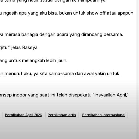
ara tamu yang hadir sesuai dengan kemampuannya.
 ngasih apa yang aku bisa, bukan untuk show off atau apapun
ya merasa bahagia dengan acara yang dirancang bersama.
itu,” jelas Rassya.
ang untuk melangkah lebih jauh.
 menurut aku, ya kita sama-sama dari awal yakin untuk
 indoor yang saat ini telah disepakati. “Insyaallah April,”
Pernikahan April 2026
Pernikahan artis
Pernikahan internasional