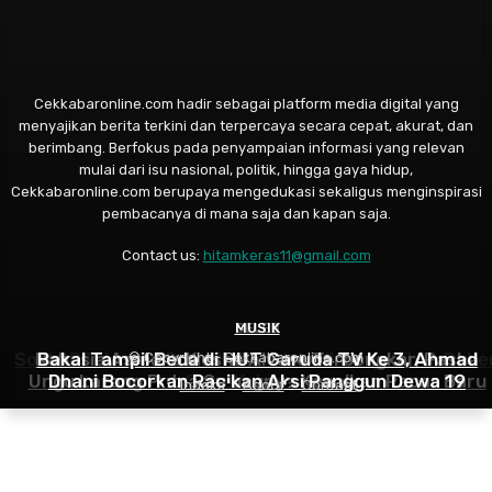
Cekkabaronline.com hadir sebagai platform media digital yang
menyajikan berita terkini dan terpercaya secara cepat, akurat, dan
berimbang. Berfokus pada penyampaian informasi yang relevan
mulai dari isu nasional, politik, hingga gaya hidup,
Cekkabaronline.com berupaya mengedukasi sekaligus menginspirasi
pembacanya di mana saja dan kapan saja.
Contact us:
hitamkeras11@gmail.com
SELEB
SELEB
MUSIK
Soal SP3 dan Isu Rumah Cilandak Dilelang, Pihak Rube
Rahasia Asmara Kiesha Alvaro Terbongkar, Pasha
Bakal Tampil Beda di HUT Garuda TV Ke 3, Ahmad
© Copyright - Cekkabaronline.com
Ungu Larang Putra Sulungnya Kenalkan Pacar Baru
Dhani Bocorkan Racikan Aksi Panggun Dewa 19
Onsu Keheranan
Indeks
About
Contact