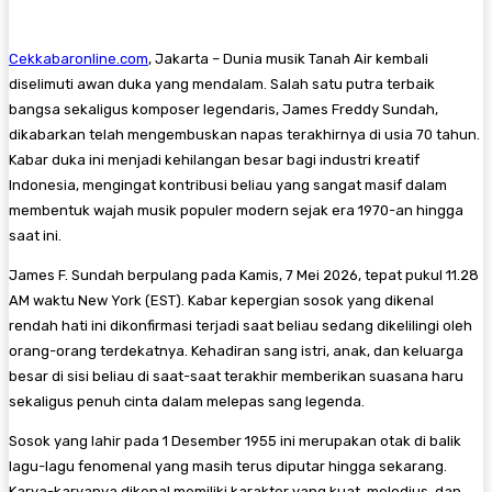
Cekkabaronline.com
, Jakarta – ​Dunia musik Tanah Air kembali
diselimuti awan duka yang mendalam. Salah satu putra terbaik
bangsa sekaligus komposer legendaris, James Freddy Sundah,
dikabarkan telah mengembuskan napas terakhirnya di usia 70 tahun.
Kabar duka ini menjadi kehilangan besar bagi industri kreatif
Indonesia, mengingat kontribusi beliau yang sangat masif dalam
membentuk wajah musik populer modern sejak era 1970-an hingga
saat ini.
​James F. Sundah berpulang pada Kamis, 7 Mei 2026, tepat pukul 11.28
AM waktu New York (EST). Kabar kepergian sosok yang dikenal
rendah hati ini dikonfirmasi terjadi saat beliau sedang dikelilingi oleh
orang-orang terdekatnya. Kehadiran sang istri, anak, dan keluarga
besar di sisi beliau di saat-saat terakhir memberikan suasana haru
sekaligus penuh cinta dalam melepas sang legenda.
​Sosok yang lahir pada 1 Desember 1955 ini merupakan otak di balik
lagu-lagu fenomenal yang masih terus diputar hingga sekarang.
Karya-karyanya dikenal memiliki karakter yang kuat, melodius, dan