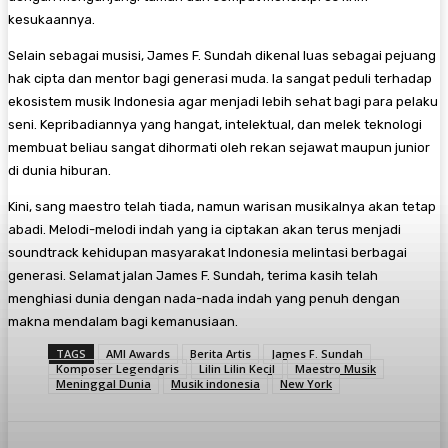
kesukaannya.
​Selain sebagai musisi, James F. Sundah dikenal luas sebagai pejuang
hak cipta dan mentor bagi generasi muda. Ia sangat peduli terhadap
ekosistem musik Indonesia agar menjadi lebih sehat bagi para pelaku
seni. Kepribadiannya yang hangat, intelektual, dan melek teknologi
membuat beliau sangat dihormati oleh rekan sejawat maupun junior
di dunia hiburan.
​Kini, sang maestro telah tiada, namun warisan musikalnya akan tetap
abadi. Melodi-melodi indah yang ia ciptakan akan terus menjadi
soundtrack kehidupan masyarakat Indonesia melintasi berbagai
generasi. Selamat jalan James F. Sundah, terima kasih telah
menghiasi dunia dengan nada-nada indah yang penuh dengan
makna mendalam bagi kemanusiaan.
TAGS
AMI Awards
Berita Artis
James F. Sundah
Komposer Legendaris
Lilin Lilin Kecil
Maestro Musik
Meninggal Dunia
Musik indonesia
New York