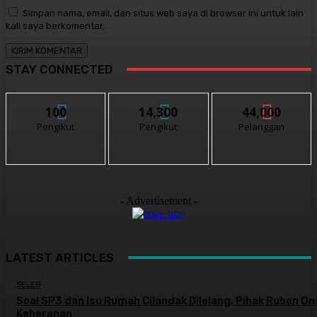
Simpan nama, email, dan situs web saya di browser ini untuk lain
kali saya berkomentar.
STAY CONNECTED
100
14,300
44,000
Pengikut
Pengikut
Pelanggan
- Advertisement -
LATEST ARTICLES
SELEB
Soal SP3 dan Isu Rumah Cilandak Dilelang, Pihak Ruben On
Keheranan