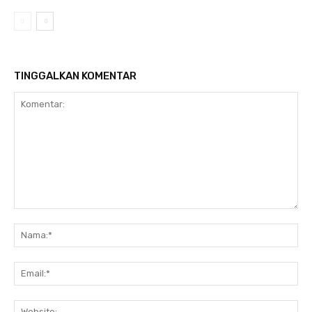
TINGGALKAN KOMENTAR
Komentar:
Na
Ema
Web