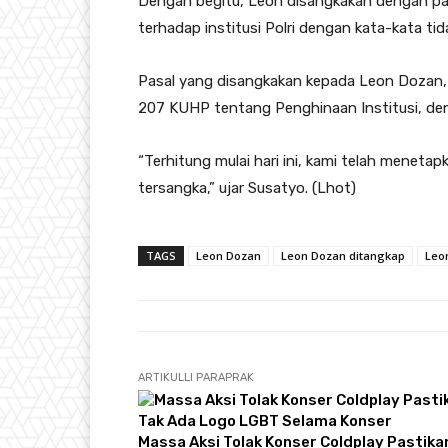
Dengan begitu, Leon disangkakan dengan pas
terhadap institusi Polri dengan kata-kata tid
Pasal yang disangkakan kepada Leon Dozan,
207 KUHP tentang Penghinaan Institusi, de
“Terhitung mulai hari ini, kami telah menet
tersangka,” ujar Susatyo. (Lhot)
TAGS
Leon Dozan
Leon Dozan ditangkap
Leo
ARTIKULLI PARAPRAK
Massa Aksi Tolak Konser Coldplay Pastika