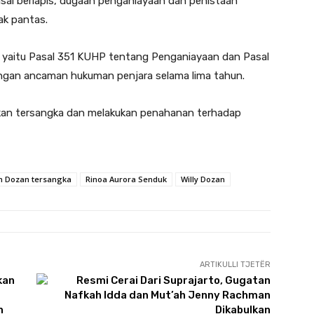
al berlapis, dugaan penganiayaan dan penistaan
ak pantas.
 yaitu Pasal 351 KUHP tentang Penganiayaan dan Pasal
ngan ancaman hukuman penjara selama lima tahun.
apkan tersangka dan melakukan penahanan terhadap
n Dozan tersangka
Rinoa Aurora Senduk
Willy Dozan
ARTIKULLI TJETËR
n