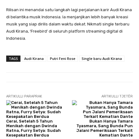
Rilisan ini menandai satu langkah lagi perjalanan karir Audi Kirana
di belantika musik Indonesia. Ia menjanjikan lebih banyak kreasi
musik yang siap dirilis dalam waktu dekat. Nikmati single terbaru
Audi Kirana, ‘Freebird’ di seluruh platform streaming digital di
Indonesia.
TAGS
Audi Kirana
Putri Feni Rose
Single baru Audi Kirana
ARTIKULLI PARAPRAK
ARTIKULLI TJETËR
Cerai, Setelah 5 Tahun
Bukan Hanya Tamara
Menikah dengan Dwinda
Tyasmara, Sang Bunda Pun
Ratna, Furry Setya: Sudah
Jalani Pemeriksaan Terkait
Kesepakatan Berdua
Kematian Dante