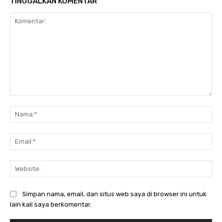
TINGGALKAN KOMENTAR
Komentar:
Na
Ema
Web
Simpan nama, email, dan situs web saya di browser ini untuk
lain kali saya berkomentar.