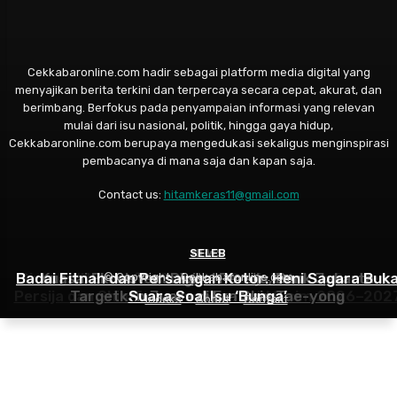
Cekkabaronline.com hadir sebagai platform media digital yang
menyajikan berita terkini dan terpercaya secara cepat, akurat, dan
berimbang. Berfokus pada penyampaian informasi yang relevan
mulai dari isu nasional, politik, hingga gaya hidup,
Cekkabaronline.com berupaya mengedukasi sekaligus menginspirasi
pembacanya di mana saja dan kapan saja.
Contact us:
hitamkeras11@gmail.com
SELEB
NEWS
NEWS
Badai Fitnah dan Persaingan Kotor: Heni Sagara Buk
Sinergi “United for Jakarta”, Bank Jakarta Gandeng
Kuasai Ekosistem Digital Persija, Bank Jakarta
© Copyright - Cekkabaronline.com
Persija dan Shin Tae-yong Sambut Musim 2026–202
Targetkan Juara di Era Shin Tae-yong
Suara Soal Isu ‘Bunga’
Indeks
About
Contact