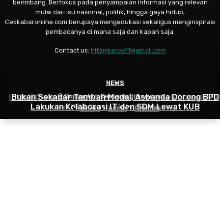
berimbang. Berfokus pada penyampaian informasi yang relevan
mulai dari isu nasional, politik, hingga gaya hidup,
Cekkabaronline.com berupaya mengedukasi sekaligus menginspirasi
pembacanya di mana saja dan kapan saja.
Contact us:
hitamkeras11@gmail.com
SELEB
NEWS
NEWS
Badai Fitnah dan Persaingan Kotor: Heni Sagara Buk
Intip Strategi Ketum Asbanda Dorong Kolaborasi BP
Bukan Sekadar Tambah Modal, Asbanda Dorong BPD
© Copyright - Cekkabaronline.com
Lakukan Kolaborasi IT dan SDM Lewat KUB
dan BPR Terus Melaju Kencang
Suara Soal Isu ‘Bunga’
Indeks
About
Contact