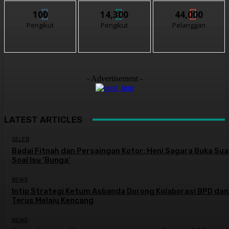
100
14,300
44,000
Pengikut
Pengikut
Pelanggan
- Advertisement -
LATEST ARTICLES
SELEB
Badai Fitnah dan Persaingan Kotor: Heni Sagara Buka Sua
Soal Isu ‘Bunga’
NEWS
Intip Strategi Ketum Asbanda Dorong Kolaborasi BPD da
Terus Melaju Kencang
NEWS