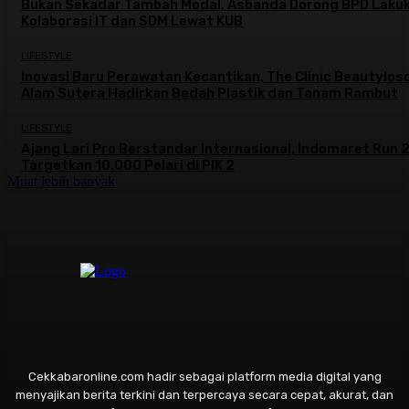
Bukan Sekadar Tambah Modal, Asbanda Dorong BPD Laku
Kolaborasi IT dan SDM Lewat KUB
LIFESTYLE
Inovasi Baru Perawatan Kecantikan, The Clinic Beautylos
Alam Sutera Hadirkan Bedah Plastik dan Tanam Rambut
LIFESTYLE
Ajang Lari Pro Berstandar Internasional, Indomaret Run
Targetkan 10.000 Pelari di PIK 2
Muat lebih banyak
Cekkabaronline.com hadir sebagai platform media digital yang
menyajikan berita terkini dan terpercaya secara cepat, akurat, dan