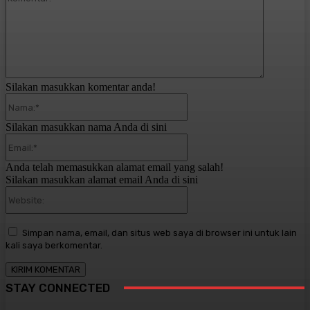
Silakan masukkan komentar anda!
Nama:*
Silakan masukkan nama Anda di sini
Email:*
Anda telah memasukkan alamat email yang salah!
Silakan masukkan alamat email Anda di sini
Website:
Simpan nama, email, dan situs web saya di browser ini untuk lain
kali saya berkomentar.
STAY CONNECTED