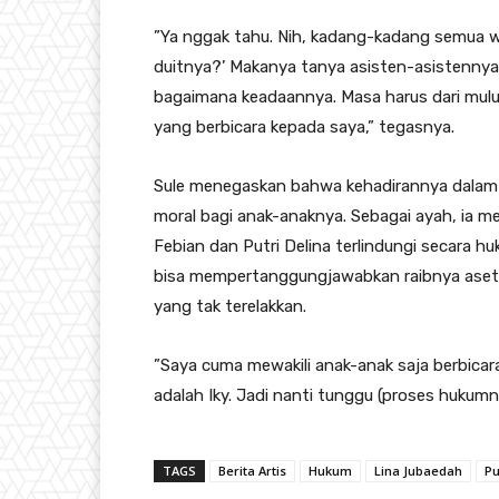
​”Ya nggak tahu. Nih, kadang-kadang semua 
duitnya?’ Makanya tanya asisten-asistenny
bagaimana keadaannya. Masa harus dari mulut
yang berbicara kepada saya,” tegasnya.
​Sule menegaskan bahwa kehadirannya dalam 
moral bagi anak-anaknya. Sebagai ayah, ia 
Febian dan Putri Delina terlindungi secara h
bisa mempertanggungjawabkan raibnya aset t
yang tak terelakkan.
​”Saya cuma mewakili anak-anak saja berbicara
adalah Iky. Jadi nanti tunggu (proses hukumny
TAGS
Berita Artis
Hukum
Lina Jubaedah
Pu