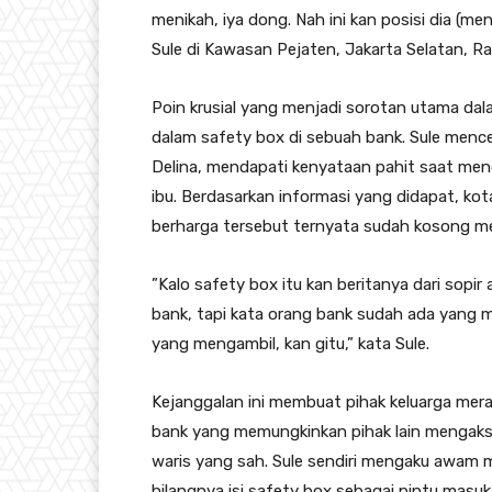
menikah, iya dong. Nah ini kan posisi dia (
Sule di Kawasan Pejaten, Jakarta Selatan, R
​Poin krusial yang menjadi sorotan utama da
dalam safety box di sebuah bank. Sule mence
Delina, mendapati kenyataan pahit saat me
ibu. Berdasarkan informasi yang didapat, k
berharga tersebut ternyata sudah kosong m
​”Kalo safety box itu kan beritanya dari sopi
bank, tapi kata orang bank sudah ada yang me
yang mengambil, kan gitu,” kata Sule.
​Kejanggalan ini membuat pihak keluarga m
bank yang memungkinkan pihak lain mengakse
waris yang sah. Sule sendiri mengaku awam 
hilangnya isi safety box sebagai pintu masuk