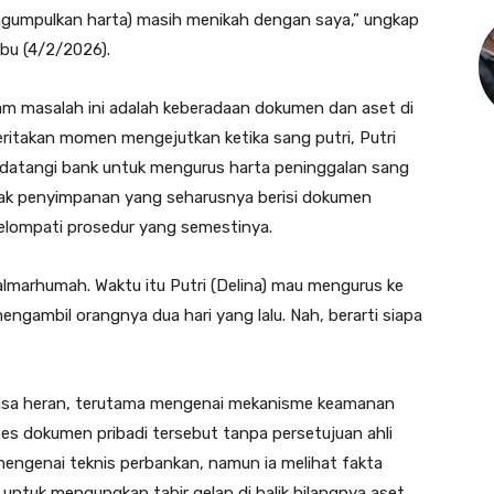
mengumpulkan harta) masih menikah dengan saya,” ungkap
abu (4/2/2026).
lam masalah ini adalah keberadaan dokumen dan aset di
ritakan momen mengejutkan ketika sang putri, Putri
ndatangi bank untuk mengurus harta peninggalan sang
otak penyimpanan yang seharusnya berisi dokumen
elompati prosedur yang semestinya.
r almarhumah. Waktu itu Putri (Delina) mau mengurus ke
ngambil orangnya dua hari yang lalu. Nah, berarti siapa
erasa heran, terutama mengenai mekanisme keamanan
s dokumen pribadi tersebut tanpa persetujuan ahli
mengenai teknis perbankan, namun ia melihat fakta
 untuk mengungkap tabir gelap di balik hilangnya aset