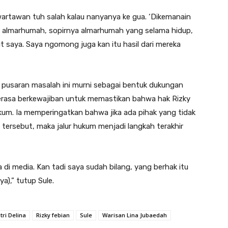
wartawan tuh salah kalau nanyanya ke gua. ‘Dikemanain
a almarhumah, sopirnya almarhumah yang selama hidup,
 saya. Saya ngomong juga kan itu hasil dari mereka
pusaran masalah ini murni sebagai bentuk dukungan
merasa berkewajiban untuk memastikan bahwa hak Rizky
ukum. Ia memperingatkan bahwa jika ada pihak yang tidak
ersebut, maka jalur hukum menjadi langkah terakhir
 di media. Kan tadi saya sudah bilang, yang berhak itu
a),” tutup Sule.
tri Delina
Rizky febian
Sule
Warisan Lina Jubaedah