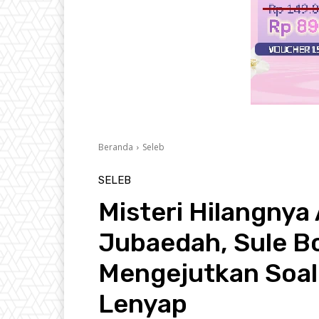
Beranda
Seleb
SELEB
Misteri Hilangnya 
Jubaedah, Sule B
Mengejutkan Soal
Lenyap